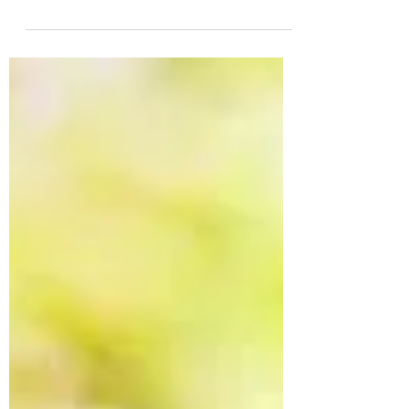
steekt de kop op. Maar hoe ontstaat
hooikoorts eigenlijk? En kan...