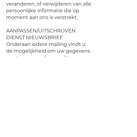
veranderen, of verwijderen van alle
persoonlijke informatie die op
moment aan ons is verstrekt.
AANPASSEN/UITSCHRIJVEN
DIENST NIEUWSBRIEF
Onderaan iedere mailing vindt u
de mogelijkheid om uw gegevens
aan te passen of om u af te
melden.
AANPASSEN/UITSCHRIJVEN
COMMUNICATIE
Als u uw gegevens aan wilt passen
of uzelf uit onze bestanden wilt
laten halen, kunt u contact met
ons op nemen. Zie onderstaande
contactgegevens.
COOKIES UITZETTEN